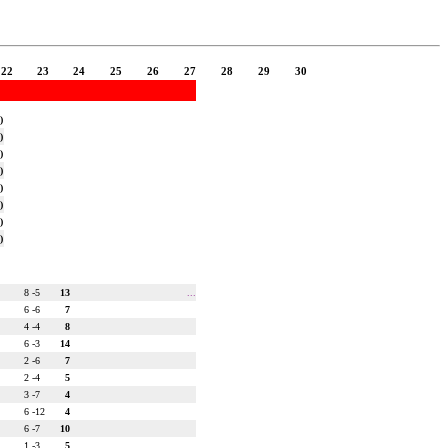
22
23
24
25
26
27
28
29
30
)
)
)
)
)
)
)
)
8 -
5
13
...
6 -
6
7
4 -
4
8
6 -
3
14
2 -
6
7
2 -
4
5
3 -
7
4
6 -
12
4
6 -
7
10
1 -
3
5