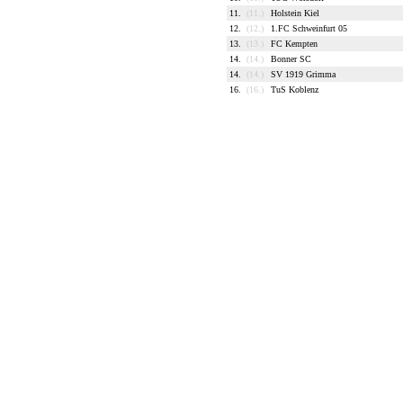
11.
(11.)
Holstein Kiel
12.
(12.)
1.FC Schweinfurt 05
13.
(13.)
FC Kempten
14.
(14.)
Bonner SC
14.
(14.)
SV 1919 Grimma
16.
(16.)
TuS Koblenz