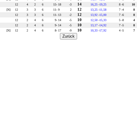
14
12
4
2
6
15
- 18
-3
16,25
-
19,25
8 -
6
10
12
[N]
12
3
3
6
11
- 9
2
13,25
-
11,58
7 -
4
8
12
12
3
3
6
11
- 13
-2
13,92
-
15,00
7 -
6
8
10
12
2
4
6
9
- 14
-5
12,50
-
15,33
5 -
8
4
10
12
2
4
6
9
- 14
-5
13,17
-
14,92
7 -
5
8
10
[N]
12
2
4
6
8
- 17
-9
10,33
-
17,92
4 -
5
7