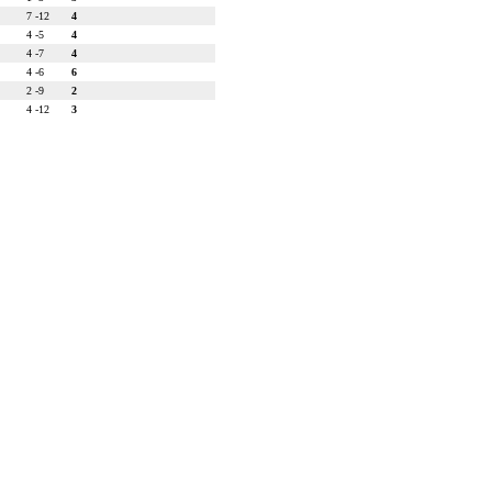
7 -
12
4
4 -
5
4
4 -
7
4
4 -
6
6
2 -
9
2
4 -
12
3