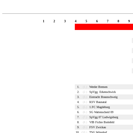
1
2
3
4
5
6
7
8
9
1.
(1.)
Werder Bremen
2.
(2.)
SpVgg. Erkenschwick
3.
(3.)
Eintracht Braunschweig
4.
(4.)
KSV Baunatal
5.
(5.)
1.FC Magdeburg
6.
(6.)
SG Wattenscheid 09
7.
(7.)
SpVgg 07 Ludwigsburg
8.
(8.)
VfB Fichte Bielefeld
9.
(9.)
FSV Zwickau
10.
(10.)
TSG Wörsdorf