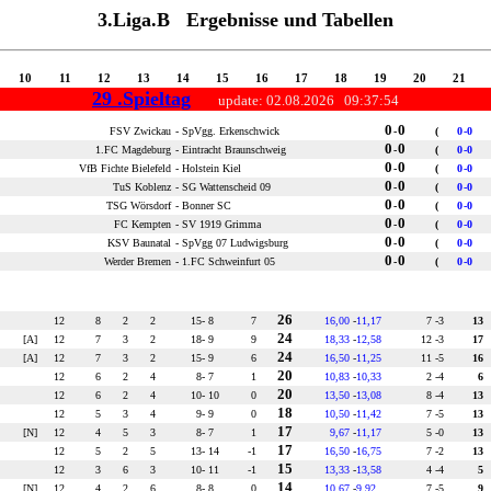
3.Liga.B Ergebnisse und Tabellen
10
11
12
13
14
15
16
17
18
19
20
21
29 .Spieltag
update: 02.08.2026 09:37:54
0
0
FSV Zwickau
-
SpVgg. Erkenschwick
-
(
0
-
0
0
0
1.FC Magdeburg
-
Eintracht Braunschweig
-
(
0
-
0
0
0
VfB Fichte Bielefeld
-
Holstein Kiel
-
(
0
-
0
0
0
TuS Koblenz
-
SG Wattenscheid 09
-
(
0
-
0
0
0
TSG Wörsdorf
-
Bonner SC
-
(
0
-
0
0
0
FC Kempten
-
SV 1919 Grimma
-
(
0
-
0
0
0
KSV Baunatal
-
SpVgg 07 Ludwigsburg
-
(
0
-
0
0
0
Werder Bremen
-
1.FC Schweinfurt 05
-
(
0
-
0
26
12
8
2
2
15
- 8
7
16,00
-
11,17
7 -
3
13
24
[A]
12
7
3
2
18
- 9
9
18,33
-
12,58
12 -
3
17
24
[A]
12
7
3
2
15
- 9
6
16,50
-
11,25
11 -
5
16
20
12
6
2
4
8
- 7
1
10,83
-
10,33
2 -
4
6
20
12
6
2
4
10
- 10
0
13,50
-
13,08
8 -
4
13
18
12
5
3
4
9
- 9
0
10,50
-
11,42
7 -
5
13
17
[N]
12
4
5
3
8
- 7
1
9,67
-
11,17
5 -
0
13
17
12
5
2
5
13
- 14
-1
16,50
-
16,75
7 -
2
13
15
12
3
6
3
10
- 11
-1
13,33
-
13,58
4 -
4
5
14
[N]
12
4
2
6
8
- 8
0
10,67
-
9,92
7 -
5
9